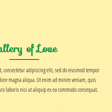
allery of Love
, consectetur adipiscing elit, sed do eiusmod tempor
dolore magna aliqua. Ut enim ad minim veniam, quis
mco laboris nisi ut aliquip ex ea commodo consequat.