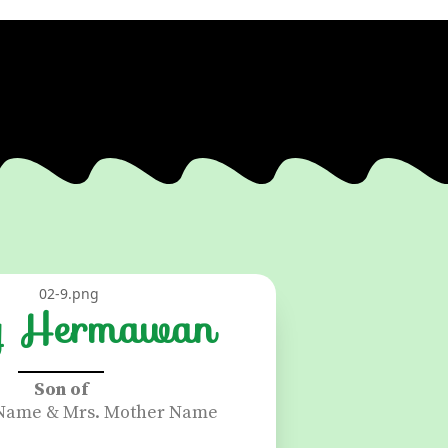
y Hermawan
Son of
 Name & Mrs. Mother Name