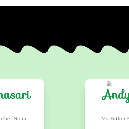
nasari
And
Mother Name
Mr. Father