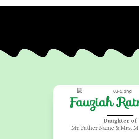
Fauziah Rat
Daughter of
Mr. Father Name & Mrs. 