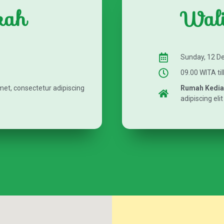
kah
Wali
Sunday, 12 D
09.00 WITA til
amet, consectetur adipiscing
Rumah Kedi
adipiscing elit