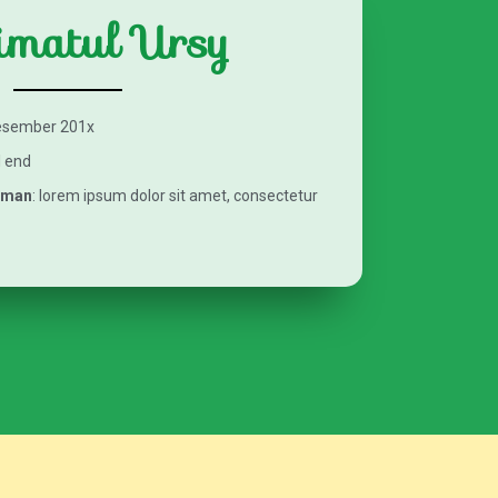
matul Ursy
esember 201x
l end
aman
: lorem ipsum dolor sit amet, consectetur