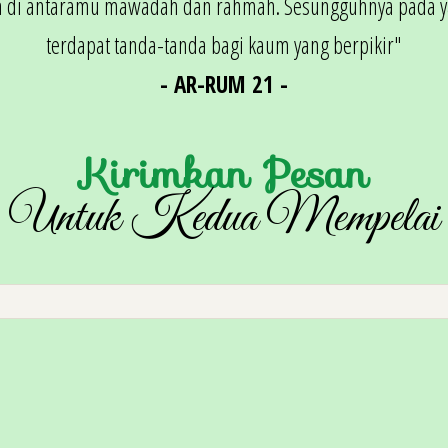
a di antaramu mawadah dan rahmah. Sesungguhnya pada y
terdapat tanda-tanda bagi kaum yang berpikir"
- AR-RUM 21 -
Kirimkan Pesan
Untuk Kedua Mempelai