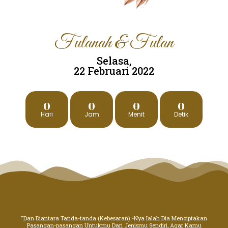
Fulanah & Fulan
Selasa,
22 Februari 2022
0
0
0
0
Hari
Jam
Menit
Detik
“Dan Diantara Tanda-tanda (Kebesaran) -Nya Ialah Dia Menciptakan
Pasangan-pasangan Untukmu Dari Jenismu Sendiri, Agar Kamu