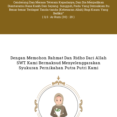
Cenderung Dan Merasa Teteram Kepadanya, Dan Dia Menjadikan
Diantaramu Rasa Kasih Dan Sayang. Sungguh, Pada Yang Demuikian Itu
Benar-benar Terdapat Tanda-tanda (Kebesaran Allah) Bagi Kaum Yang
Berfikir”
{ Q.S : Ar-Rum (30) : 20 }
Dengan Memohon Rahmat Dan Ridho Dari Allah
SWT. Kami Bermaksud Menyelenggarakan
Syukuran Pernikahan Putra Putri Kami