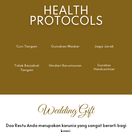
HEALTH
PROTOCOLS
Cuci Tangan
Gunakan Masker
Jaga Jarak
Tidak Berjabat
Hindari Kerumunan
Gunakan
Handsanitizer
Tangan
Wedding Gift
Doa Restu Anda merupakan karunia yang sangat berarti bagi
kami.