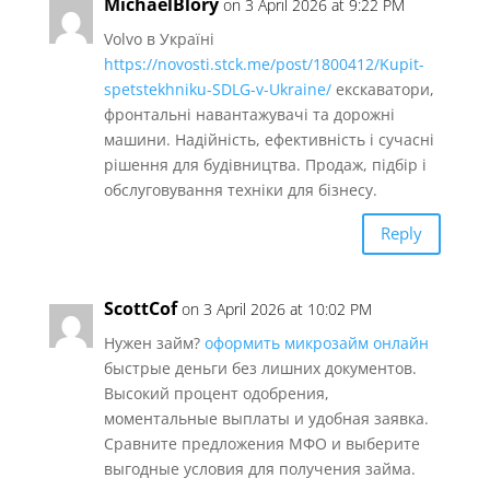
MichaelBlory
on 3 April 2026 at 9:22 PM
Volvo в Україні
https://novosti.stck.me/post/1800412/Kupit-
spetstekhniku-SDLG-v-Ukraine/
екскаватори,
фронтальні навантажувачі та дорожні
машини. Надійність, ефективність і сучасні
рішення для будівництва. Продаж, підбір і
обслуговування техніки для бізнесу.
Reply
ScottCof
on 3 April 2026 at 10:02 PM
Нужен займ?
оформить микрозайм онлайн
быстрые деньги без лишних документов.
Высокий процент одобрения,
моментальные выплаты и удобная заявка.
Сравните предложения МФО и выберите
выгодные условия для получения займа.