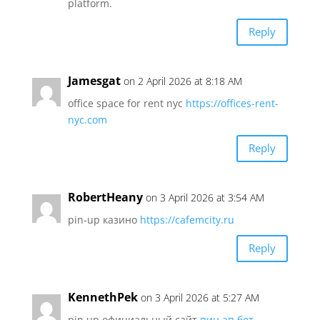
platform.
Reply
Jamesgat
on 2 April 2026 at 8:18 AM
office space for rent nyc
https://offices-rent-
nyc.com
Reply
RobertHeany
on 3 April 2026 at 3:54 AM
pin-up казино
https://cafemcity.ru
Reply
KennethPek
on 3 April 2026 at 5:27 AM
pin up официальный сайт
пин ап бет